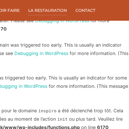
OIR FAIRE
LA RESTAURATION
CONTACT
domain was triggered too early. This is usually an
ics
later. Please see
Debugging in WordPress
for more
170
ain was triggered too early. This is usually an indicator
ase see
Debugging in WordPress
for more information. (This
triggered too early. This is usually an indicator for some
bugging in WordPress
for more information. (This message
n pour le domaine
a été déclenché trop tôt. Cela
inspiro
gées au moment de l’action
ou plus tard. Veuillez lire
init
gk/www/wp-includes/functions.php
on line
6170