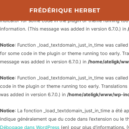
FRÉDÉRIQUE HERBET
Notice
: Function _load_textdomain_just_in_time was calle
indicator for some code in the plugin or theme running too
information. (This message was added in version 6.7.0.) in
Notice
: Function _load_textdomain_just_in_time was calle
for some code in the plugin or theme running too early. Tr
message was added in version 6.7.0.) in
/home/ateligk/ww
Notice
: Function _load_textdomain_just_in_time was calle
code in the plugin or theme running too early. Translation
was added in version 6.7.0.) in
/home/ateligk/www/wp-inc
Notice
: La fonction _load_textdomain_just_in_time a été 
indique généralement que du code dans l’extension ou le t
Débogage dans WordPress
(en) pour plus d’informations. (