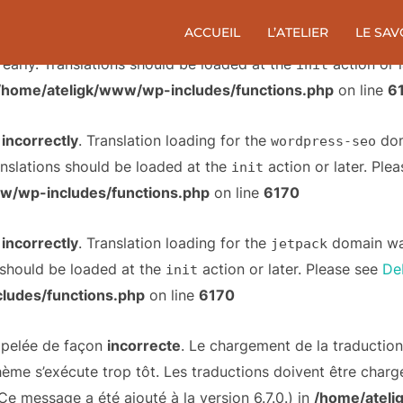
ACCUEIL
L’ATELIER
LE SAV
d
incorrectly
. Translation loading for the
ga-google-analyt
 early. Translations should be loaded at the
action or 
init
/home/ateligk/www/wp-includes/functions.php
on line
6
d
incorrectly
. Translation loading for the
dom
wordpress-seo
anslations should be loaded at the
action or later. Ple
init
w/wp-includes/functions.php
on line
6170
d
incorrectly
. Translation loading for the
domain was 
jetpack
s should be loaded at the
action or later. Please see
De
init
ludes/functions.php
on line
6170
appelée de façon
incorrecte
. Le chargement de la traductio
hème s’exécute trop tôt. Les traductions doivent être char
Ce message a été ajouté à la version 6.7.0.) in
/home/ateli