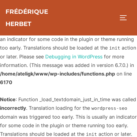
FRÉDÉRIQUE
Notice
: Function _load_textdomain_just_in_time was called
PERM
incorrectly
. Translation loading for the
ga-google-
HERBET
domain was triggered too early. This is usually
analytics
an indicator for some code in the plugin or theme running
too early. Translations should be loaded at the
action
init
or later. Please see
Debugging in WordPress
for more
information. (This message was added in version 6.7.0.) in
/home/ateligk/www/wp-includes/functions.php
on line
6170
Notice
: Function _load_textdomain_just_in_time was called
incorrectly
. Translation loading for the
wordpress-seo
domain was triggered too early. This is usually an indicator
for some code in the plugin or theme running too early.
Translations should be loaded at the
action or later.
init